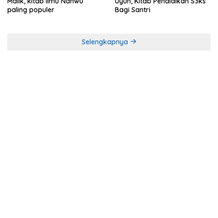
Malik, kitab Ilmu Nahwu
Uyun, Kitab Pendidikan S3ks
paling populer
Bagi Santri
Selengkapnya