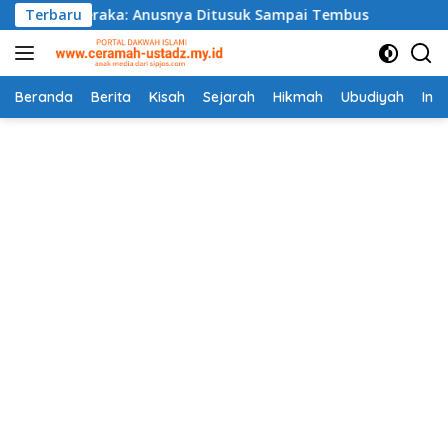
Langsung
Neraka: Anusnya Ditusuk Sampai Tembus
Terbaru
Kenapa Neger
ke
konten
Beranda
Berita
Kisah
Sejarah
Hikmah
Ubudiyah
Info